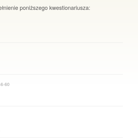
ełnienie poniższego kwestionariusza:
46-60
?