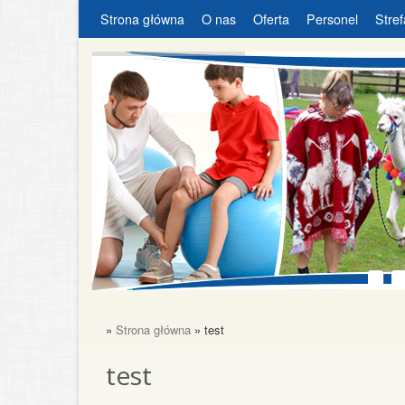
Strona główna
O nas
Oferta
Personel
Stref
»
Strona główna
» test
test