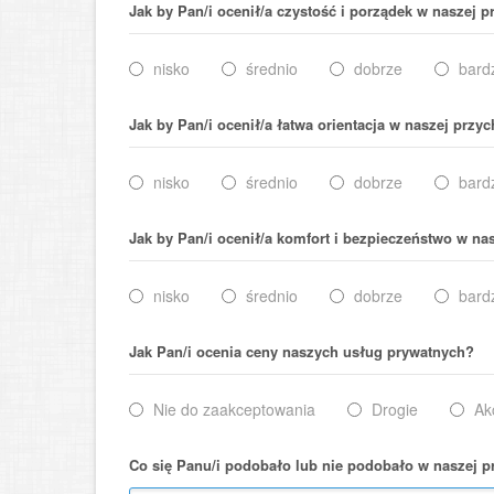
Jak by Pan/i ocenił/a czystość i porządek w naszej 
nisko
średnio
dobrze
bard
Jak by Pan/i ocenił/a łatwa orientacja w naszej przy
nisko
średnio
dobrze
bard
Jak by Pan/i ocenił/a komfort i bezpieczeństwo w na
nisko
średnio
dobrze
bard
Jak Pan/i ocenia ceny naszych usług prywatnych?
Nie do zaakceptowania
Drogie
Ak
Co się Panu/i podobało lub nie podobało w naszej 