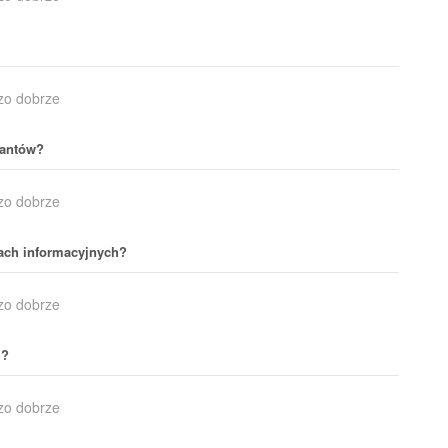
zo dobrze
tantów?
zo dobrze
icach informacyjnych?
zo dobrze
i?
zo dobrze