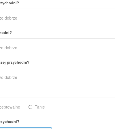
przychodni?
zo dobrze
chodni?
zo dobrze
szej przychodni?
zo dobrze
ceptowalne
Tanie
przychodni?