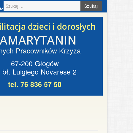
Szukaj
litacja dzieci i dorosłych
SAMARYTANIN
hych Pracowników Krzyża
67-200 Głogów
. bł. Luigiego Novarese 2
tel. 76 836 57 50