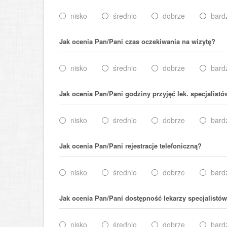
nisko
średnio
dobrze
bard
Jak ocenia Pan/Pani czas oczekiwania na wizytę?
nisko
średnio
dobrze
bard
Jak ocenia Pan/Pani godziny przyjęć lek. specjalist
nisko
średnio
dobrze
bard
Jak ocenia Pan/Pani rejestracje telefoniczną?
nisko
średnio
dobrze
bard
Jak ocenia Pan/Pani dostępność lekarzy specjalistó
nisko
średnio
dobrze
bard