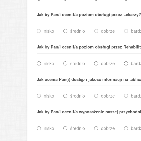
Jak by Pan/i ocenił/a poziom obsługi przez Lekarzy?
nisko
średnio
dobrze
bard
Jak by Pan/i ocenił/a poziom obsługi przez Rehabili
nisko
średnio
dobrze
bard
Jak ocenia Pan(i) dostęp i jakość informacji na tabl
nisko
średnio
dobrze
bard
Jak by Pan/i ocenił/a wyposażenie naszej przychodn
nisko
średnio
dobrze
bard