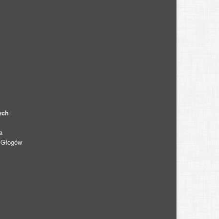
ych
a
0 Głogów