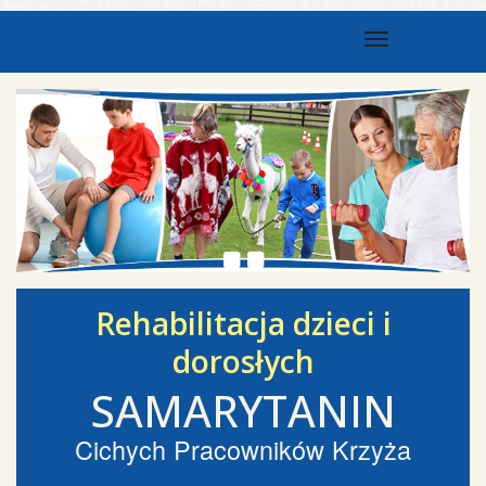
Toggle nav
Rehabilitacja dzieci i
dorosłych
SAMARYTANIN
Cichych Pracowników Krzyża