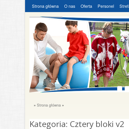
Strona główna
O nas
Oferta
Personel
Stref
»
Strona główna
»
Kategoria:
Cztery bloki v2