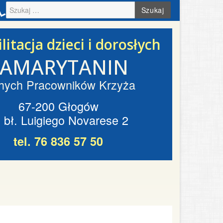
Szukaj
litacja dzieci i dorosłych
SAMARYTANIN
hych Pracowników Krzyża
67-200 Głogów
. bł. Luigiego Novarese 2
tel. 76 836 57 50