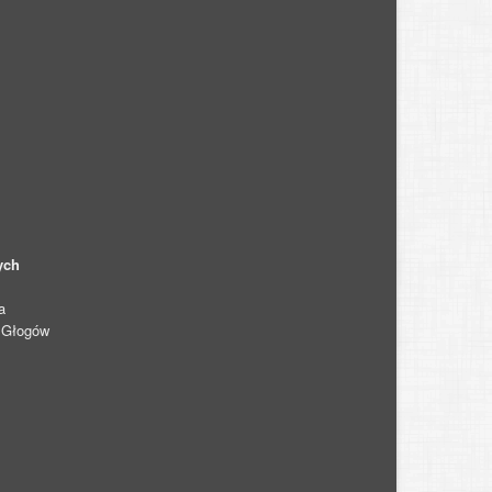
ych
a
0 Głogów