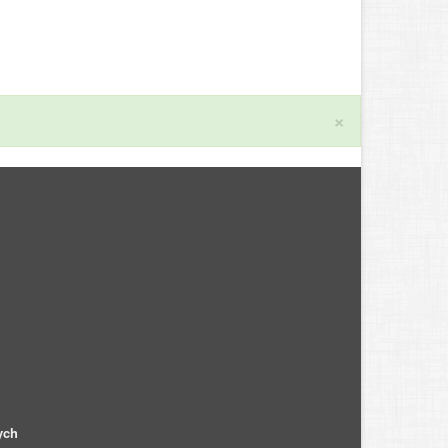
×
ych