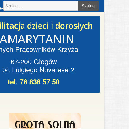
Szukaj
litacja dzieci i dorosłych
SAMARYTANIN
hych Pracowników Krzyża
67-200 Głogów
. bł. Luigiego Novarese 2
tel. 76 836 57 50