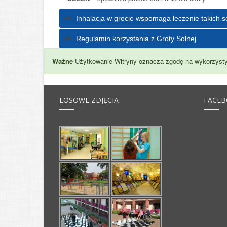
Inhalacja w grocie wspomaga leczenie takich s
Regulamin korzystania z Groty Solnej
Ważne
Użytkowanie Witryny oznacza zgodę na wykorzysty
LOSOWE ZDJĘCIA
FACE