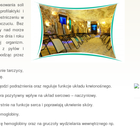
sowania soli
ofilaktyki i
stniczeniu w
czuciu. Bez
zy nad morze
e dnia i roku
j organizm.
e z pyłów i
hodząc przez
nie tarczycy,
ę.
dzi podrażnienia oraz reguluje funkcje układu krwionośnego.
era pozytywny wpływ na układ sercowo – naczyniowy.
stnie na funkcje serca i poprawiają ukrwienie skóry.
emoglobiny.
zę hemoglobiny oraz na gruczoły wydzielania wewnętrznego np.