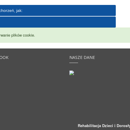
chorzeń, jak:
wanie plików cookie.
BOOK
NASZE DANE
Rehabilitacja Dzieci i Dorosł