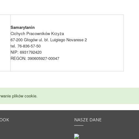
Samarytanin
Cichych Pracowników Krzyża
67-200 Głogów ul. bł. Luigiego Novarese 2
tel. 76-836-57-50
NIP: 6931792420
REGON: 390605927-00047
wanie plików cookie.
BOOK
NASZE DANE