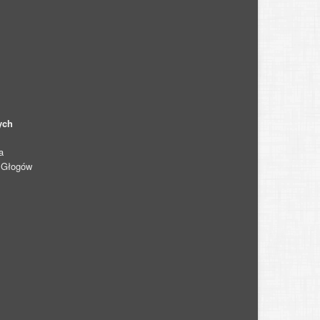
ych
a
0 Głogów