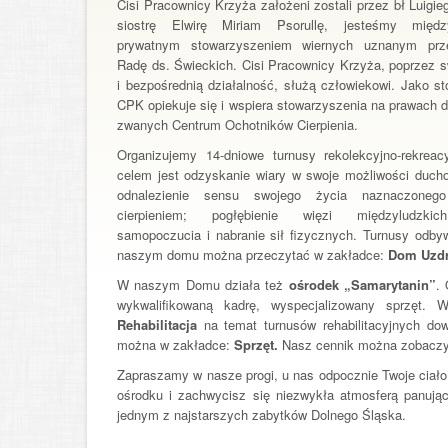
Cisi Pracownicy Krzyża założeni zostali przez bł Luigie
siostrę Elwirę Miriam Psorullę, jesteśmy międz
prywatnym stowarzyszeniem wiernych uznanym prz
Radę ds. Świeckich. Cisi Pracownicy Krzyża, poprzez 
i bezpośrednią działalność, służą człowiekowi. Jako s
CPK opiekuje się i wspiera stowarzyszenia na prawach d
zwanych Centrum Ochotników Cierpienia.
Organizujemy 14-dniowe turnusy rekolekcyjno-rekreacy
celem jest odzyskanie wiary w swoje możliwości ducho
odnalezienie sensu swojego życia naznaczoneg
cierpieniem; pogłębienie więzi międzyludzki
samopoczucia i nabranie sił fizycznych. Turnusy odby
naszym domu można przeczytać w zakładce:
Dom Uzdr
W naszym Domu działa też
ośrodek „Samarytanin”
.
wykwalifikowaną kadrę, wyspecjalizowany sprzęt. 
Rehabilitacja
na temat turnusów rehabilitacyjnych do
można w zakładce:
Sprzęt
.
Nasz cennik można zobaczy
Zapraszamy w nasze progi, u nas odpocznie Twoje ciał
ośrodku i zachwycisz się niezwykła atmosferą panują
jednym z najstarszych zabytków Dolnego Śląska.