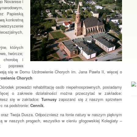
go Novarese i
ynarodowym,
ez Papieską
swą konkretną
towarzyszenie
iecezjalnych,
jne, których
we, twórcze;
o chorobą i
ch; poprawa
wają się w Domu Uzdrowienie Chorych im. Jana Pawła II, więcej o
owienie Chorych
 Ośrodek prowadzi rehabilitację osób niepełnosprawnych, posiadamy
Więcej o zakresie działalności można przeczytać w zakładce:
wiesz się w zakładce:
Turnusy
zapozanć się z naszym sprzetem
c na podstronie:
Cennik
.
o oraz Twoja Dusza. Odpoczniesz na łonie natury w naszym pięknym
cą w naszych progach, wszystko w cieniu głogowskiej Kolegiaty –