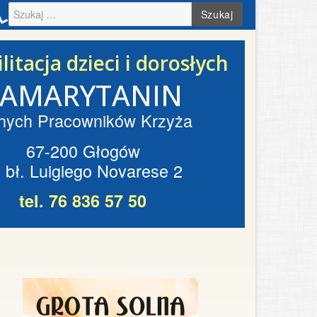
Szukaj
litacja dzieci i dorosłych
SAMARYTANIN
hych Pracowników Krzyża
67-200 Głogów
. bł. Luigiego Novarese 2
tel. 76 836 57 50