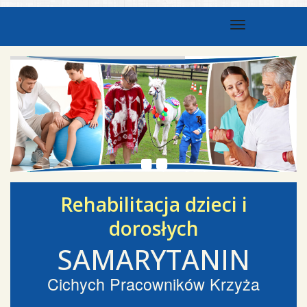
Toggle nav
Rehabilitacja dzieci i
dorosłych
SAMARYTANIN
Cichych Pracowników Krzyża