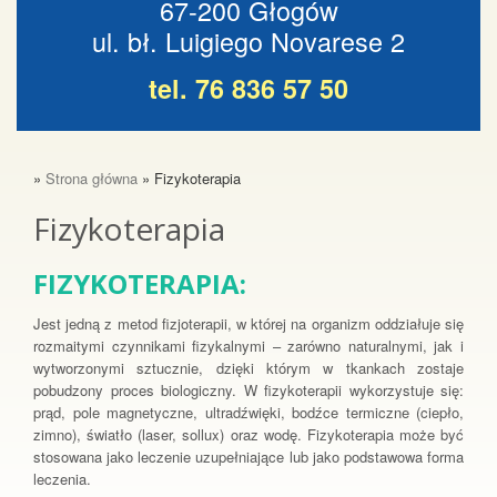
67-200 Głogów
ul. bł. Luigiego Novarese 2
tel. 76 836 57 50
»
Strona główna
» Fizykoterapia
Fizykoterapia
FIZYKOTERAPIA:
Jest jedną z metod fizjoterapii, w której na organizm oddziałuje się
rozmaitymi czynnikami fizykalnymi – zarówno naturalnymi, jak i
wytworzonymi sztucznie, dzięki którym w tkankach zostaje
pobudzony proces biologiczny. W fizykoterapii wykorzystuje się:
prąd, pole magnetyczne, ultradźwięki, bodźce termiczne (ciepło,
zimno), światło (laser, sollux) oraz wodę. Fizykoterapia może być
stosowana jako leczenie uzupełniające lub jako podstawowa forma
leczenia.