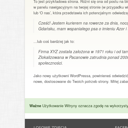
To jest przykładowa strona. Różni się ona od postu na b
w panelu nawigacyjnym na twojej stronie (w przypadku 
lub 'O nas’, która przedstawia ich potencjalnym odwiedz
Cześć! Jestem kurierem na rowerze za dnia, noc
Gdańsku, mam wspaniałego psa o imieniu Azor i u
…lub coś bardziej jak to:
Firma XYZ została założona w 1971 roku i od tamt
Zlokalizowana w Pacanowie zatrudnia ponad 2000
społeczności.
Jako nowy użytkowni WordPressa, powinieneś odwiedzi
nowe, dostosowane do Twoich potrzeb strony. Miłej zab
Ważne
Użytkowanie Witryny oznacza zgodę na wykorzysty
LOSOWE ZDJĘCIA
FACE