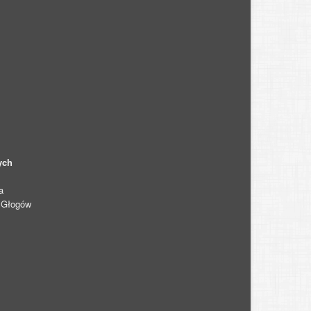
ych
a
0 Głogów