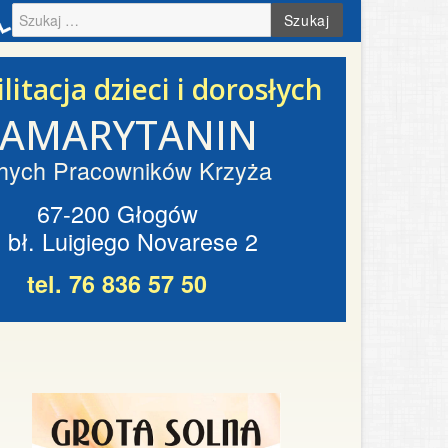
Szukaj
litacja dzieci i dorosłych
SAMARYTANIN
hych Pracowników Krzyża
67-200 Głogów
. bł. Luigiego Novarese 2
tel. 76 836 57 50