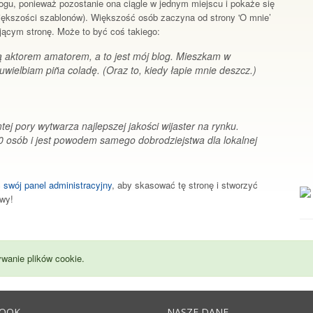
logu, ponieważ pozostanie ona ciągle w jednym miejscu i pokaże się
większości szablonów). Większość osób zaczyna od strony 'O mnie’
ającym stronę. Może to być coś takiego:
ą aktorem amatorem, a to jest mój blog. Mieszkam w
wielbiam piña coladę. (Oraz to, kiedy łapie mnie deszcz.)
ej pory wytwarza najlepszej jakości wijaster na rynku.
 osób i jest powodem samego dobrodziejstwa dla lokalnej
ć
swój panel administracyjny
, aby skasować tę stronę i stworzyć
awy!
wanie plików cookie.
BOOK
NASZE DANE