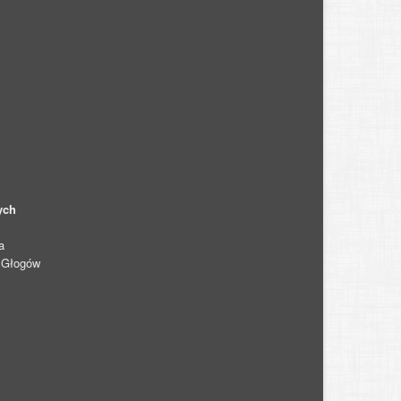
ych
a
0 Głogów