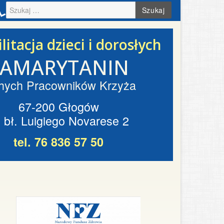
Szukaj
litacja dzieci i dorosłych
SAMARYTANIN
hych Pracowników Krzyża
67-200 Głogów
. bł. Luigiego Novarese 2
tel. 76 836 57 50