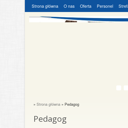
Strona główna
O nas
Oferta
Personel
Stref
»
Strona główna
» Pedagog
Pedagog