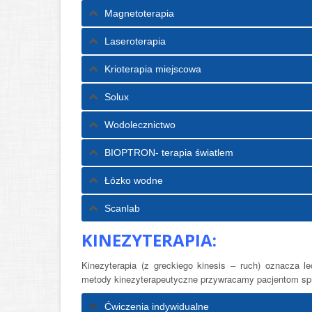
Magnetoterapia
Laseroterapia
Krioterapia miejscowa
Solux
Wodolecznictwo
BIOPTRON- terapia światlem
Łózko wodne
Scanlab
KINEZYTERAPIA:
Kinezyterapia (z greckiego kinesis – ruch) oznacza 
metody kinezyterapeutyczne przywracamy pacjentom sp
Ćwiczenia indywidualne