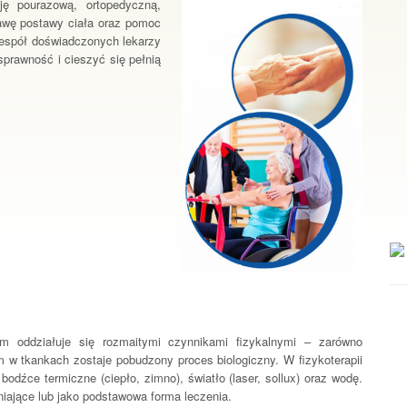
ję pourazową, ortopedyczną,
rawę postawy ciała oraz pomoc
espół doświadczonych lekarzy
prawność i cieszyć się pełnią
izm oddziałuje się rozmaitymi czynnikami fizykalnymi – zarówno
ym w tkankach zostaje pobudzony proces biologiczny. W fizykoterapii
bodźce termiczne (ciepło, zimno), światło (laser, sollux) oraz wodę.
iające lub jako podstawowa forma leczenia.