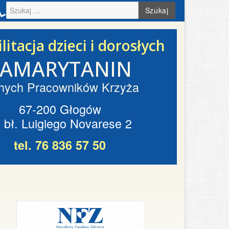
Szukaj
litacja dzieci i dorosłych
SAMARYTANIN
hych Pracowników Krzyża
67-200 Głogów
. bł. Luigiego Novarese 2
tel. 76 836 57 50