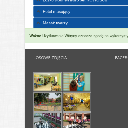
Fotel masujący
Masaż twarzy
Ważne
Użytkowanie Witryny oznacza zgodę na wykorzysty
LOSOWE ZDJĘCIA
FACE