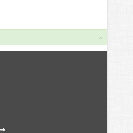
×
ych