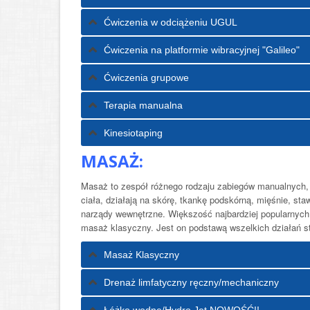
Ćwiczenia w odciążeniu UGUL
Ćwiczenia na platformie wibracyjnej "Galileo"
Ćwiczenia grupowe
Terapia manualna
Kinesiotaping
MASAŻ:
Masaż to zespół różnego rodzaju zabiegów manualnych
ciała, działają na skórę, tkankę podskórną, mięśnie, st
narządy wewnętrzne. Większość najbardziej popularnych
masaż klasyczny. Jest on podstawą wszelkich działań 
Masaż Klasyczny
Drenaż limfatyczny ręczny/mechaniczny
Łóżko wodne/Hydro Jet NOWOŚĆ!!