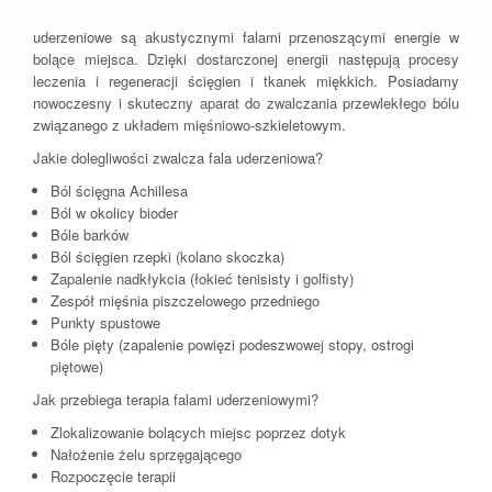
uderzeniowe są akustycznymi falami przenoszącymi energie w
bolące miejsca. Dzięki dostarczonej energii następują procesy
leczenia i regeneracji ścięgien i tkanek miękkich. Posiadamy
nowoczesny i skuteczny aparat do zwalczania przewlekłego bólu
związanego z układem mięśniowo-szkieletowym.
Jakie dolegliwości zwalcza fala uderzeniowa?
Ból ścięgna Achillesa
Ból w okolicy bioder
Bóle barków
Ból ścięgien rzepki (kolano skoczka)
Zapalenie nadkłykcia (łokieć tenisisty i golfisty)
Zespół mięśnia piszczelowego przedniego
Punkty spustowe
Bóle pięty (zapalenie powięzi podeszwowej stopy, ostrogi
piętowe)
Jak przebiega terapia falami uderzeniowymi?
Zlokalizowanie bolących miejsc poprzez dotyk
Nałożenie żelu sprzęgającego
Rozpoczęcie terapii