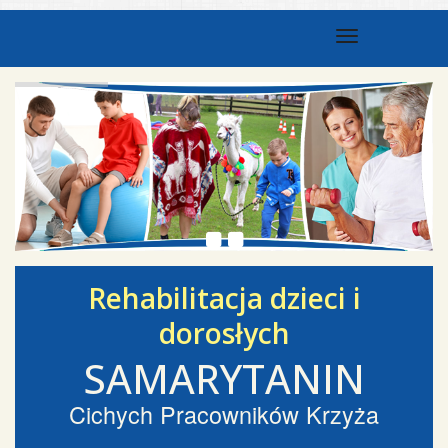
Toggle nav
Rehabilitacja dzieci i
dorosłych
SAMARYTANIN
Cichych Pracowników Krzyża